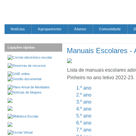
Notícias
Agrupamento
Alunos
Comunidade
D
Ligações rápidas
Manuais Escolares - 
Lista de manuais escolares ad
Pinheiro no ano letivo 2022-23.
1.º ano
2.º ano
3.º ano
4.º ano
5.º ano
6.º ano
7.º ano