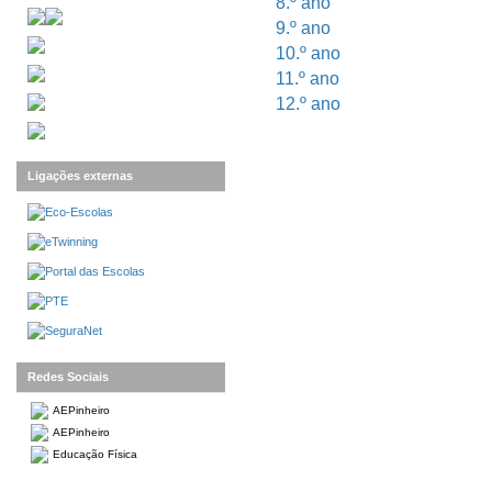
8.º ano
9.º ano
10.º ano
11.º ano
12.º ano
Ligações externas
Redes Sociais
AEPinheiro
AEPinheiro
Educação Física