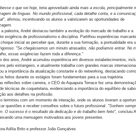
besse o que sei hoje, teria aproveitado ainda mais a escola, principalmente 
zagem de línguas. No mundo profissional, cada detalhe conta, e a comunica
al"
, afirmou, incentivando os alunos a valorizarem as oportunidades de
izagem.
 a palestra, André destacou também a evolução do mercado de trabalho e a
te exigência de profissionalismo e disciplina. Partilhou experiências marcant
choque inicial ao perceber que, durante a sua formação, a pontualidade era 
 rigoroso:
"Se chegássemos um minuto atrasados, não podíamos entrar. No 
alho, essas exigências fazem toda a diferença."
o dos anos, André acumulou experiência em diversos estabelecimentos, incl
ns pelo estrangeiro, e atualmente trabalha com grandes marcas internaciona
ou a importância da atualização constante e do networking, destacando com
os feitos durante os estágios foram fundamentais para a sua trajetória.
s reflexões sobre carreira, o CEO do Aquapura Terrace fez uma demonstraç
 de técnicas de coquetelaria, evidenciando a importância do equilíbrio de sabo
ção aos detalhes na profissão.
o terminou com um momento de interação, onde os alunos tiveram a oportun
car questões e receber conselhos sobre o futuro profissional.
"Sonhem sempr
m. O sucesso é o resultado da dedicação e do trabalho bem feito",
concluiu 
deixando uma mensagem motivadora aos jovens presentes.
ora Adília Brito e professor João Gonçalves