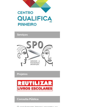
Serviços
Projetos
Consulta Pública
O regulamento interno encontra-se