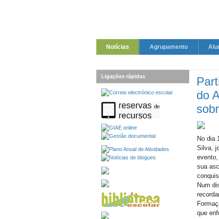
Notícias
Agrupamento
Alu
Ligações rápidas
Par
do A
sobr
No dia 
Silva, 
evento,
sua asc
conquis
Num dis
recorda
Formaçã
que enf