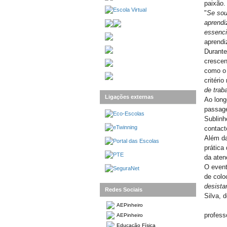
paixão.
"
Se sou
aprendi
essenci
aprend
Durante
crescen
como o 
critério
de trab
Ligações externas
Ao long
passage
Sublinh
contact
Além da
prática
da aten
O event
de colo
desista
Redes Sociais
Silva, 
AEPinheiro
profess
AEPinheiro
Educação Física