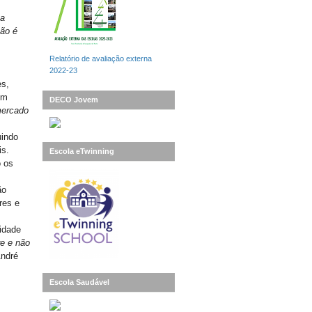
na
ção é
Relatório de avaliação externa
2022-23
es,
um
DECO Jovem
mercado
uindo
is.
Escola eTwinning
o os
ão
res e
idade
e e não
André
Escola Saudável