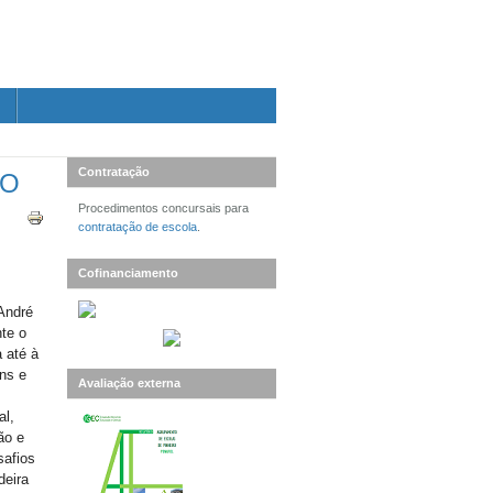
Contratação
EO
Procedimentos concursais para
contratação de escola
.
Cofinanciamento
André
te o
a até à
ns e
Avaliação externa
al,
ão e
safios
deira