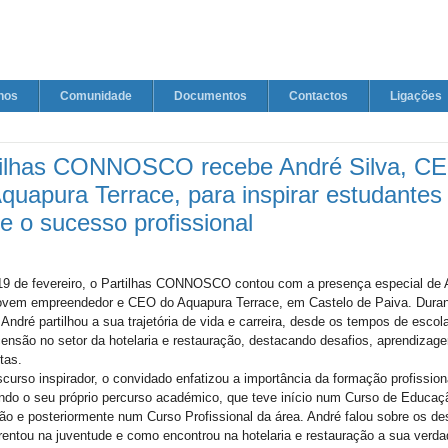
nos
Comunidade
Documentos
Contactos
Ligações
tilhas CONNOSCO recebe André Silva, C
quapura Terrace, para inspirar estudantes
e o sucesso profissional
19 de fevereiro, o Partilhas CONNOSCO contou com a presença especial de 
jovem empreendedor e CEO do Aquapura Terrace, em Castelo de Paiva. Duran
 André partilhou a sua trajetória de vida e carreira, desde os tempos de escol
ensão no setor da hotelaria e restauração, destacando desafios, aprendizage
tas.
curso inspirador, o convidado enfatizou a importância da formação profission
ndo o seu próprio percurso académico, que teve início num Curso de Educaç
o e posteriormente num Curso Profissional da área. André falou sobre os de
rentou na juventude e como encontrou na hotelaria e restauração a sua verda