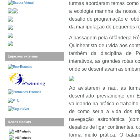
turmas abordaram temas como a
a ecologia marinha da nossa 
desafio de programação e robóti
da manipulação de pequenos ro
A passagem pela Alfândega Ré
Quinhentista deu vida aos cont
também da disciplina de P
Ligações externas
interativos, as grandes rotas 
onde se desenhavam as embarca
Ao avistarem a nau, as turma
desenhado previamente em Ed
validando na prática o trabalho
de como seria a vida dos tri
navegação astronómica (com 
Redes Sociais
desafios de ligar continentes,
AEPinheiro
forma muito prática. O balan
AEPinheiro