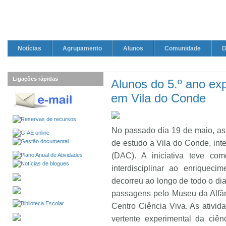
Notícias
Agrupamento
Alunos
Comunidade
D
Ligações rápidas
Alunos do 5.º ano exp
em Vila do Conde
No passado dia 19 de maio, as 
de estudo a Vila do Conde, int
(DAC). A iniciativa teve co
interdisciplinar ao enriqueci
decorreu ao longo de todo o dia 
passagens pelo Museu da Alfân
Centro Ciência Viva. As ativi
vertente experimental da ciên