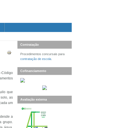
Contratação
Procedimentos concursais para
contratação de escola
.
Cofinanciamento
o-Código
tamentos
uilo que
solo, as
Avaliação externa
 cada um
 desde a
a grupo.
 da água,