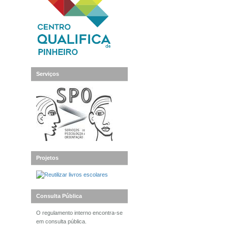
Serviços
Projetos
Consulta Pública
O regulamento interno encontra-se
em consulta pública.