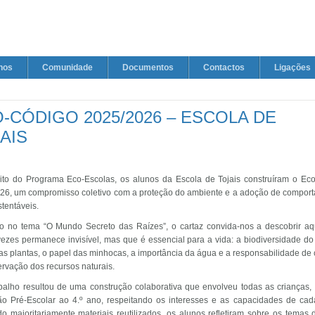
nos
Comunidade
Documentos
Contactos
Ligações
-CÓDIGO 2025/2026 – ESCOLA DE
AIS
to do Programa Eco-Escolas, os alunos da Escola de Tojais construíram o Ec
26, um compromisso coletivo com a proteção do ambiente e a adoção de compor
tentáveis.
do no tema “O Mundo Secreto das Raízes”, o cartaz convida-nos a descobrir aq
vezes permanece invisível, mas que é essencial para a vida: a biodiversidade do 
das plantas, o papel das minhocas, a importância da água e a responsabilidade de
rvação dos recursos naturais.
abalho resultou de uma construção colaborativa que envolveu todas as crianças,
o Pré-Escolar ao 4.º ano, respeitando os interesses e as capacidades de cad
do maioritariamente materiais reutilizados, os alunos refletiram sobre os temas