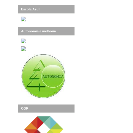
Escola Azul
Autonomia e melhoria
CQP