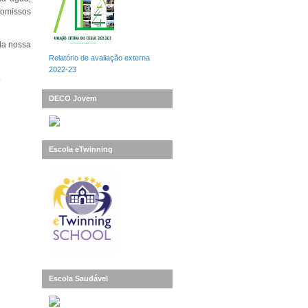
romissos
da nossa
Relatório de avaliação externa
2022-23
.
DECO Jovem
Escola eTwinning
Escola Saudável