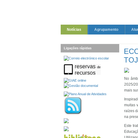
Notícias
Agrupamento
Alu
Ligações rápidas
ECO
TOJ
No âmbi
2025/20
mais sus
Inspira
muitas 
raízes 
na prese
Este tr
Educaçã
Utilizan