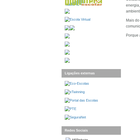
energia
ambient
Mais do
comunid
Porque 
Ligações externas
Redes Sociais
AEPinheiro