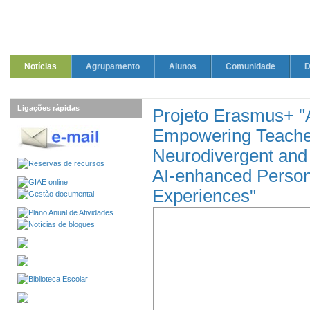
Notícias
Agrupamento
Alunos
Comunidade
D
Ligações rápidas
Projeto Erasmus+ "A
Empowering Teacher
Neurodivergent and
AI-enhanced Person
Experiences"