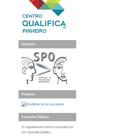
Serviços
Projetos
Consulta Pública
O regulamento interno encontra-se
em consulta pública.