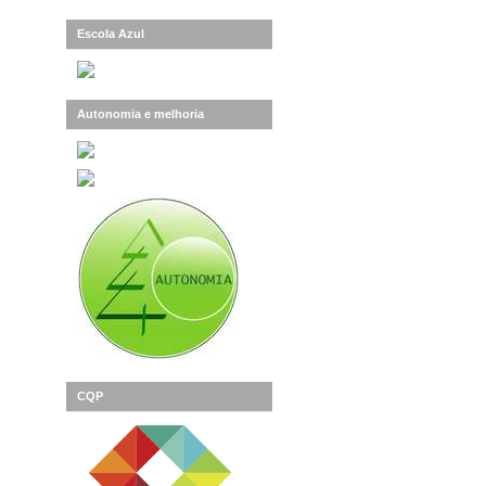
Escola Azul
Autonomia e melhoria
CQP