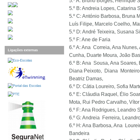
5.º A: Bruno Borges, Henrique S
5.º B: Andreia Lopes, Catarina
5.º C: António Barbosa, Bruna 
Luís Filipe, Marcelo Coelho, M
5.º D: André Teixeira, Susana Si
5.º F: Ane de Faria
6.º A: Ana Correia, Ana Nunes, 
Ligações externas
Cunha, Duarte Moura, João Bas
6.º B: Ana Sousa, Ana Soares, B
Diana Peixoto, Diana Monteiro,
Beatriz Damas,
6.º D: Cátia Loureiro, Sofia Ma
6.º E: Cláudia Raquel, Élio Soa
Mota, Rui Pedro Carvalho, Víto
6.º F: Ana Rodrigues, Leandro S
6.º G: Andreia Ferreira, Leand
6.º H: Ana Barbosa, Ana Lourei
Bandeira