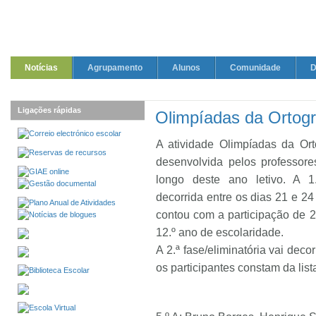
Notícias
Agrupamento
Alunos
Comunidade
D
Ligações rápidas
Olimpíadas da Ortogr
A atividade Olimpíadas da Orto
desenvolvida pelos professor
longo deste ano letivo. A 1.ª
decorrida entre os dias 21 e 24
contou com a participação de 2
12.º ano de escolaridade.
A 2.ª fase/eliminatória vai deco
os participantes constam da list