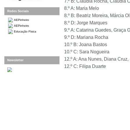
7.º B: Cláudia Rocha, Cláudia 
8.º A: Maria Melo
Redes Sociais
8.º B: Beatriz Moreira, Márcia Ol
AEPinheiro
8.º D: Jorge Marques
AEPinheiro
9.º A: Catarina Guedes, Graça
Educação Física
9.º D: Mariana Rocha
10.º B: Joana Bastos
10.º C: Sara Nogueira
12.º A: Ana Nunes, Diana Cruz,
Newsletter
12.º C: Filipa Duarte