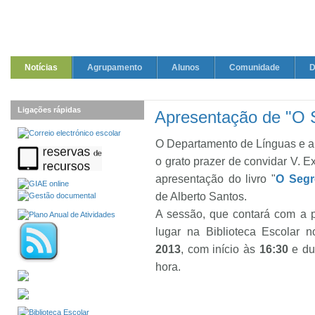
Notícias
Agrupamento
Alunos
Comunidade
D
Ligações rápidas
Apresentação de "O 
O Departamento de Línguas e a 
o grato prazer de convidar V. 
apresentação do livro "
O Segr
de Alberto Santos.
A sessão, que contará com a p
lugar na Biblioteca Escolar 
2013
, com início às
16:30
e du
hora.