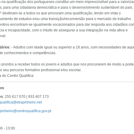
 na qualificação dos portugueses constitui um meio imprescindível para a valoriz
s, para uma cidadania democrática e para o desenvolvimento sustentável do país.
 destinam-se a todos os que procuram uma qualificação, tendo em vista o
uimento de estudos e/ou uma transição/reconversão para o mercado de trabalho.
entros encontram-se igualmente vocacionados para dar resposta aos cidadãos co
cia e incapacidade, com o intuito de assegurar a sua integração na vida ativa e
onal.
tários
: - Adultos com idade igual ou superior a 18 anos, com necessidades de aqu
 de conhecimentos e competências.
 prontos a receber todos os jovens e adultos que nos procurarem de modo a pod
o seu percurso formativo profissional e/ou escolar.
 do Centro Qualifica
tos
es
: 255 617 070 | 933 407 173
qualifica@ebspinheiro.net
pinheiro@centroqualifica.gov.pt
00 - 13:00