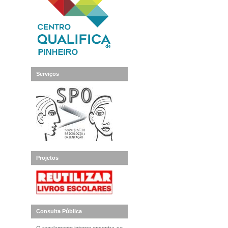
Serviços
Projetos
Consulta Pública
O regulamento interno encontra-se