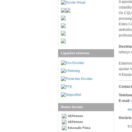
A aposta
cidadão
Os CQLF
prosseg
Estes C
deficiên
profissi
Destina
reforço
Ligações externas
Estamos
ajudar n
A Equipa
Contac
Telefon
E-mail
:
Redes Sociais
ae
AEPinheiro
Horário
AEPinheiro
9:
Educação Física