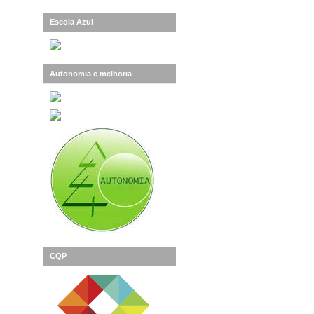
Escola Azul
Autonomia e melhoria
CQP