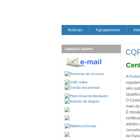
Notícias
Agrupamento
Alu
Ligações rápidas
CQP 
Cent
A
Portar
regulam
vêm subs
Qualific
O Centro
maio de
É missão
certific
adultos
concelh
de Paiv