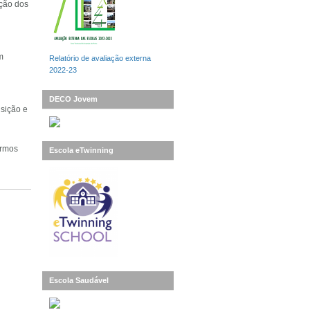
ação dos
m
Relatório de avaliação externa
2022-23
DECO Jovem
isição e
ermos
Escola eTwinning
Escola Saudável