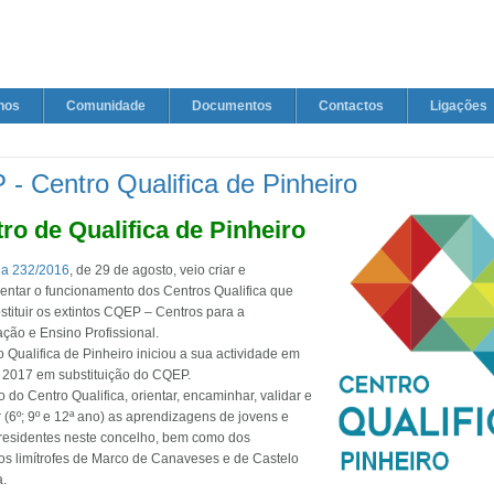
nos
Comunidade
Documentos
Contactos
Ligações
- Centro Qualifica de Pinheiro
ro de Qualifica de Pinheiro
ia 232/2016
, de 29 de agosto, veio criar e
entar o funcionamento dos Centros Qualifica que
tituir os extintos CQEP – Centros para a
ação e Ensino Profissional.
 Qualifica de Pinheiro iniciou a sua actividade em
 2017 em substituição do CQEP.
 do Centro Qualifica, orientar, encaminhar, validar e
ar (6º; 9º e 12ª ano) as aprendizagens de jovens e
 residentes neste concelho, bem como dos
os limítrofes de Marco de Canaveses e de Castelo
a.