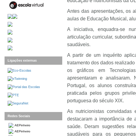
educação e nutricionistas da 
Antes das apresentações, os 
aulas de Educação Musical, alus
A iniciativa, enquadra-se n
articulação curricular, subordi
saudáveis.
A partir de um inquérito apli
Ligações externas
tratamento dos dados realizado
os gráficos em Tecnologi
apresentaram e analisaram. N
Portugal, os alunos construí
praticada pelos grupos privil
portuguesa do século XIX.
As nutricionistas convidadas
Redes Sociais
destacaram a importância de 
AEPinheiro
saúde. Deram sugestões rela
AEPinheiro
saudáveis para os pequenos