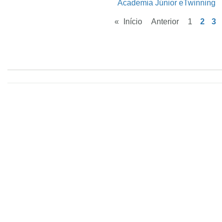
Academia Júnior eTwinning
«
Início
Anterior
1
2
3