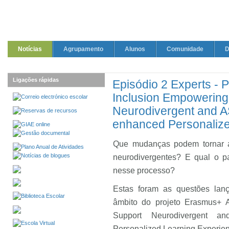
Notícias
Agrupamento
Alunos
Comunidade
D
Ligações rápidas
Episódio 2 Experts - P
Inclusion Empowering
Neurodivergent and A
enhanced Personalize
Que mudanças podem tornar a
neurodivergentes? E qual o pa
nesse processo?
Estas foram as questões lanç
âmbito do projeto Erasmus+ A
Support Neurodivergent a
Personalized Learning Experie