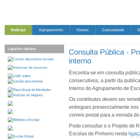
Notícias
Agrupamento
Alunos
Comunidade
D
Ligações rápidas
Consulta Pública - Pr
interno
Encontra-se em consulta pública,
consecutivos, a partir da publi
Interno do Agrupamento de Esco
Os contributos devem ser remet
entregues presencialmente nos 
correio postal para a morada d
Pode consultar o o Projeto de 
Escolas de Pinheiro nesta
liga