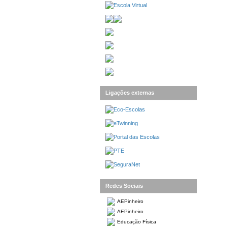
Ligações externas
Redes Sociais
AEPinheiro
AEPinheiro
Educação Física