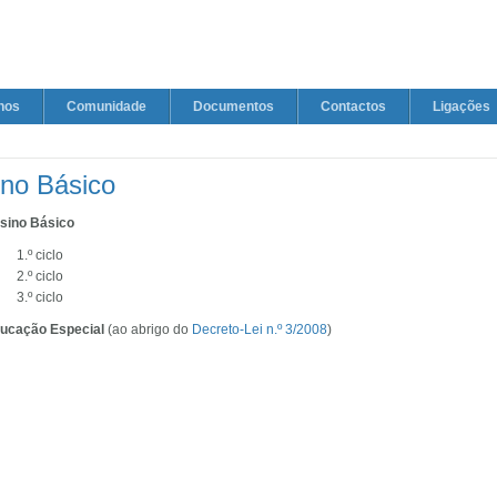
nos
Comunidade
Documentos
Contactos
Ligações
ino Básico
sino Básico
1.º ciclo
2.º ciclo
3.º ciclo
ucação Especial
(ao abrigo do
Decreto-Lei n.º 3/2008
)