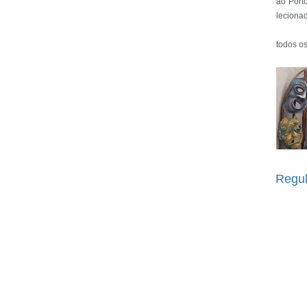
ao Port
lecionad
todos os
Regul