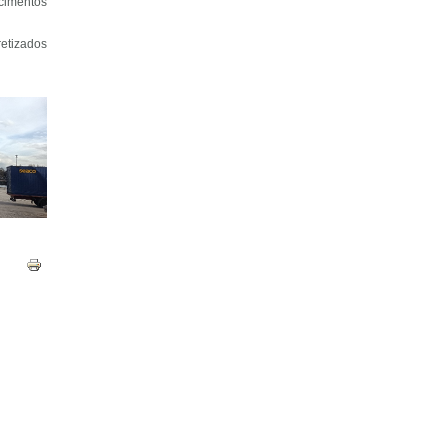
ecimentos
retizados