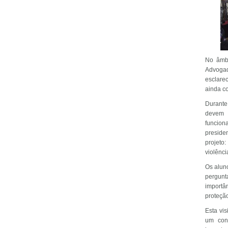
No âmbi
Advogad
esclarec
ainda c
Durante
devem 
funcion
preside
projeto:
violênci
Os alun
pergunt
importâ
proteção
Esta vi
um cont