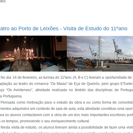
tes.
atro ao Porto de Leixões - Visita de Estudo do 11ºano
No dia 14 de fevereiro, as turmas do 11ºano (A, B e C) tiveram a oportunidade de a
ptação ao teatro do romance “Os Maias” de Eça de Queirós, pelo grupo ETceter
ço “Os Avintenses”, atividade realizada no âmbito das disciplinas de Portug
ra Portuguesa.
Pensada como motivação para o estudo da obra e ou como forma de consolid
entos adquiridos em contexto de sala de aula, esta atividade constituiu uma opo
ara os alunos contactarem com a obra de um dos mais importantes escritores po
s os tempos, promovendo o seu enriquecimento cultural.
Nesta visita de estudo, os alunos tiveram ainda a possibilidade de fazer uma visi