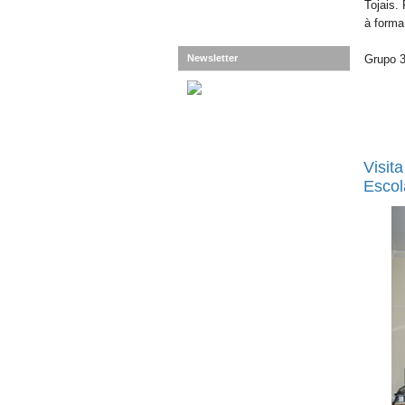
Tojais.
à forma
Newsletter
Grupo 
Visit
Escol