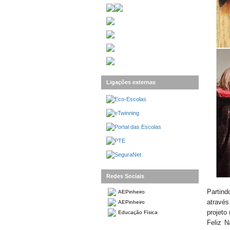
Ligações externas
Redes Sociais
Partind
AEPinheiro
através
AEPinheiro
projeto
Educação Física
Feliz N