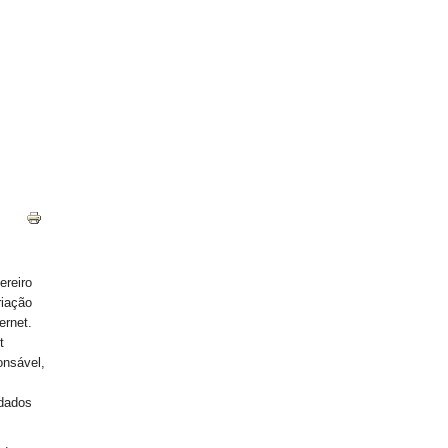
ereiro
riação
ernet.
t
onsável,
 dados