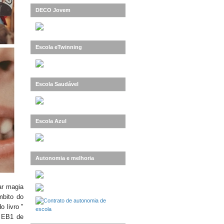
DECO Jovem
Escola eTwinning
Escola Saudável
Escola Azul
Autonomia e melhoria
ar magia
mbito do
o livro "
a EB1 de