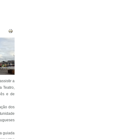
ssistir a
a Teatro,
uês e de
ação dos
rtunidade
rtugueses
ta guiada