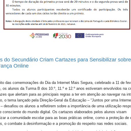
s do Secundário Criam Cartazes para Sensibilizar sobre
ança Online
to das comemorações do Dia da Internet Mais Segura, celebrado a 11 de fev
, os alunos da Turma B dos 10.º, 11.º e 12.º anos estiveram envolvidos na c
azes que alertam para as principais regras a ter em atenção ao navegar na int
o, o tema lançado pela Direção-Geral da Educação – “Juntos por uma Interne
 – desafiou os alunos a refletirem sobre a importância de uma utilização resp
e consciente do mundo digital. Os cartazes elaborados pelos alunos visam
lizar a comunidade escolar para as boas práticas online, como a proteção de
s, o combate à desinformação e a promoção do respeito nas redes sociais.