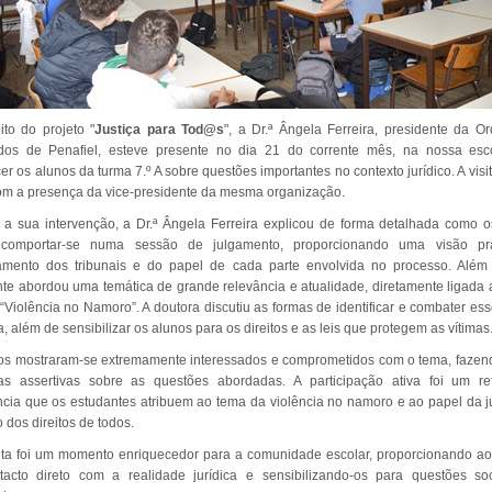
to do projeto "
Justiça para Tod@s
", a Dr.ª Ângela Ferreira, presidente da 
os de Penafiel, esteve presente no dia 21 do corrente mês, na nossa esc
er os alunos da turma 7.º A sobre questões importantes no contexto jurídico. A visi
om a presença da vice-presidente da mesma organização.
 a sua intervenção, a Dr.ª Ângela Ferreira explicou de forma detalhada como 
comportar-se numa sessão de julgamento, proporcionando uma visão pr
amento dos tribunais e do papel de cada parte envolvida no processo. Além 
nte abordou uma temática de grande relevância e atualidade, diretamente ligada
 “Violência no Namoro”. A doutora discutiu as formas de identificar e combater ess
a, além de sensibilizar os alunos para os direitos e as leis que protegem as vítimas
os mostraram-se extremamente interessados e comprometidos com o tema, fazend
as assertivas sobre as questões abordadas. A participação ativa foi um re
ncia que os estudantes atribuem ao tema da violência no namoro e ao papel da j
 dos direitos de todos.
sita foi um momento enriquecedor para a comunidade escolar, proporcionando a
acto direto com a realidade jurídica e sensibilizando-os para questões soc