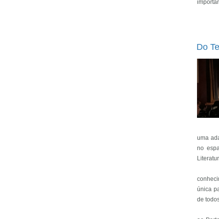
importan
Do Te
uma ada
no espa
Literatu
conhecim
única p
de todo