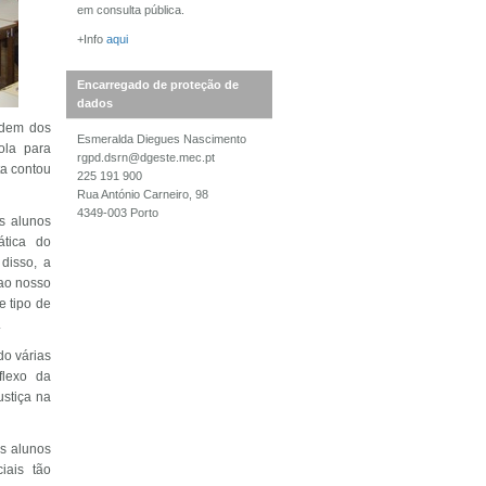
em consulta pública.
+Info
aqui
Encarregado de proteção de
dados
Ordem dos
Esmeralda Diegues Nascimento
ola para
rgpd.dsrn@dgeste.mec.pt
ta contou
225 191 900
Rua António Carneiro, 98
4349-003 Porto
os alunos
ática do
disso, a
 ao nosso
e tipo de
.
o várias
flexo da
ustiça na
os alunos
iais tão