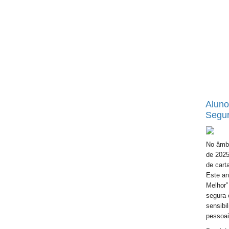
Aluno
Segur
No âmbi
de 2025
de cart
Este an
Melhor”
segura 
sensibi
pessoai